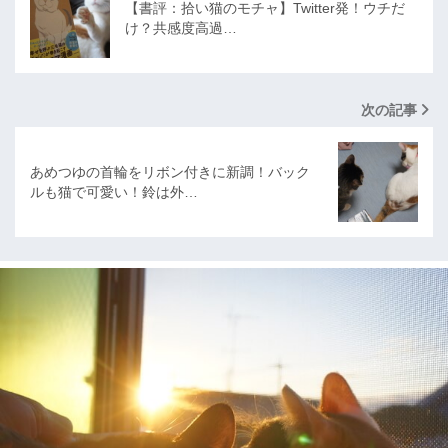
【書評：拾い猫のモチャ】Twitter発！ウチだ
け？共感度高過…
次の記事
あめつゆの首輪をリボン付きに新調！バック
ルも猫で可愛い！鈴は外…