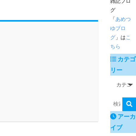
雑記ブロ
グ
「
あめつ
ゆブロ
グ
」は
こ
ちら
カテゴ
リー
アーカ
イブ