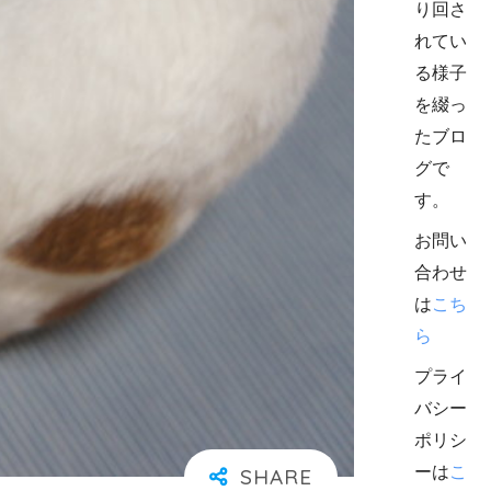
り回さ
れてい
る様子
を綴っ
たブロ
グで
す。
お問い
合わせ
は
こち
ら
プライ
バシー
ポリシ
ーは
こ