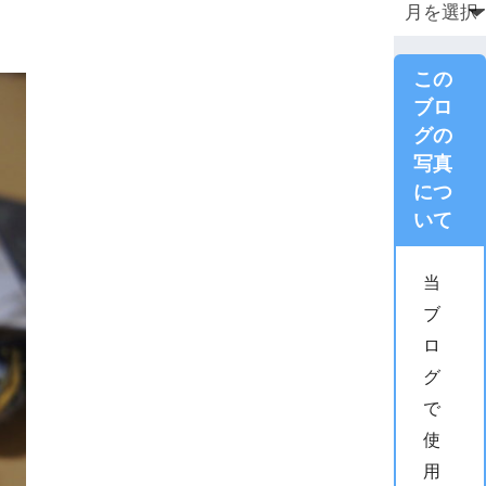
この
ブロ
グの
写真
につ
いて
当
ブ
ロ
グ
で
使
用