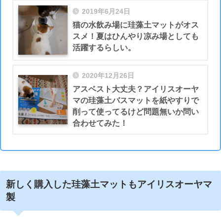
2019年6月24日
猫の水飲み場に珪藻土マットがオス
スメ！夏はひんやり凉み場としても
活躍するらしい。
2020年12月26日
アスベスト大丈夫？アイリスオーヤ
マの珪藻土バスマットを紙やすりで
削って使ってるけど問題無いか問い
合わせてみた！
新しく購入した珪藻土マットもアイリスオーヤマ
製