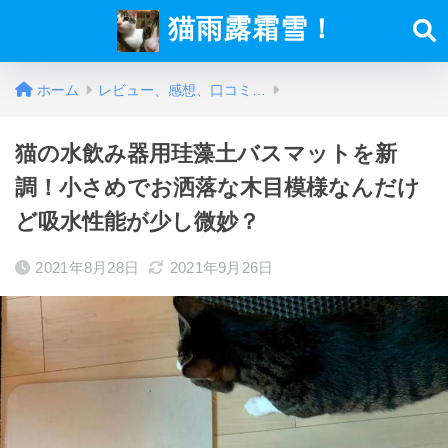
猫雨露霜雪！
ホーム
レビュー、感想、口コミ…
猫の水飲み器用珪藻土バスマットを新
調！小さめでお洒落な木目模様なんだけ
ど吸水性能が少し微妙？
2021年8月28日
2021年9月26日