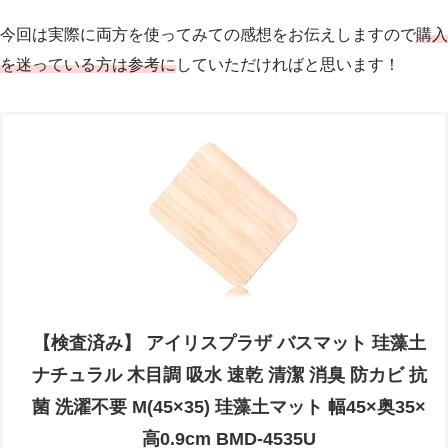
今回は実際に両方を使ってみての感想をお伝えしますので
購入
を迷っている方は参考に
していただければと思います！
【検査済み】 アイリスプラザ バスマット 珪藻土
ナチュラル 木目調 吸水 速乾 清潔 消臭 防カビ 抗
菌 洗濯不要 M(45×35) 珪藻土マット 幅45×奥35×
高0.9cm BMD-4535U