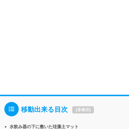
移動出来る目次
[
非表示
]
水飲み器の下に敷いた珪藻土マット