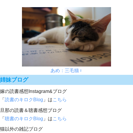
あめ：三毛猫♀
姉妹ブログ
嫁の読書感想Instagram&ブログ
「
読書のキロクBlog
」は
こちら
旦那の読書＆聴書感想ブログ
「
聴書のキロクBlog
」は
こちら
猫以外の雑記ブログ