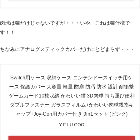
肉球は猫だけじゃないですが・・・いや、これは猫仕様で
す！！
ちなみにアナログスティックカバーだけにとどまらず・・・
Switch用ケース 収納ケース ニンテンドースイッチ用ケ
ース 保護カバー 大容量 軽量 防塵 防汚 防水 設計 耐衝撃
ゲームカード10枚収納 かわいい猫 3D肉球 持ち運び便利
ダブルファスナー ガラスフィルム+かわいい肉球親指キ
ャップ+Joy-Con用カバー付き 9in1セット (ピンク)
Y F LU GOO