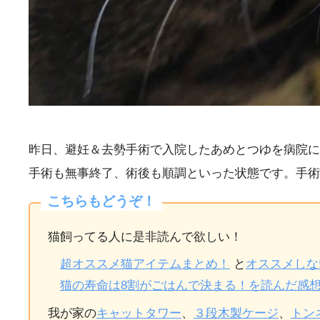
昨日、避妊＆去勢手術で入院したあめとつゆを病院に
手術も無事終了、術後も順調といった状態です。手術
こちらもどうぞ！
猫飼ってる人に是非読んで欲しい！
超オススメ猫アイテムまとめ！
と
オススメしな
猫の寿命は8割がごはんで決まる！を読んだ感
我が家の
キャットタワー
、
３段木製ケージ
、
トン