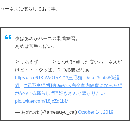
ハーネスに慣らしておく事。
夜はあめがハーネス装着練習。
あめは苦手っぽい。
とりあえず・・・と１つだけ買った安いハーネスだ
けど・・・やっぱ、２つ必要だなぁ。
https://t.co/UXpW0TvZIY
#三毛猫
#cat
#cats
#保護
猫
#元野良猫
#野良猫から完全室内飼育になった猫
#猫のいる暮らし
#猫好きさんと繋がりたい
pic.twitter.com/18jcZq1bMI
— あめつゆ (@ametsuyu_cat)
October 14, 2019