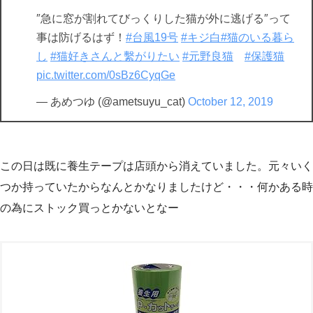
″急に窓が割れてびっくりした猫が外に逃げる″って
事は防げるはず！
#台風19号
#キジ白
#猫のいる暮ら
し
#猫好きさんと繫がりたい
#元野良猫
#保護猫
pic.twitter.com/0sBz6CyqGe
— あめつゆ (@ametsuyu_cat)
October 12, 2019
この日は既に養生テープは店頭から消えていました。元々いく
つか持っていたからなんとかなりましたけど・・・何かある時
の為にストック買っとかないとなー