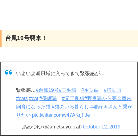
台風19号襲来！
いよいよ暴風域に入ってきて緊張感が…
緊張感…
#台風19号
#三毛猫
#キジ白
#猫動画
#cats
#cat
#保護猫
#元野良猫
#野良猫から完全室内
飼育になった猫
#猫のいる暮らし
#猫好きさんと繋が
りたい
pic.twitter.com/v47AKrjFJe
— あめつゆ (@ametsuyu_cat)
October 12, 2019