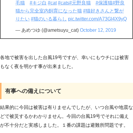
毛猫
#キジ白
#cat
#cats
#元野良猫
#保護猫
#野良
猫から完全室内飼育になった猫
#猫好きさんと繋が
りたい
#猫のいる暮らし
pic.twitter.com/A73Gl4X9yQ
— あめつゆ (@ametsuyu_cat)
October 12, 2019
各地で被害を出した台風19号ですが、幸いにもウチには被害
もなく夜を明かす事が出来ました。
有事への備えについて
結果的に今回は被害は有りませんでしたが、いつ台風や地震な
どで被災するかわかりません。今回の台風19号でそれに備え
が不十分だと実感しました。１番の課題は避難所問題です。