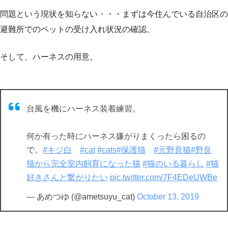
問題という現状を知らない・・・まずは今住んでいる自治区の
避難所でのペットの受け入れ状況の確認。
そして、ハーネスの用意。
台風を機にハーネス装着練習。
何か有った時にハーネス嫌がりまくったら困るの
で。
#キジ白
#cat
#cats
#保護猫
#元野良猫
#野良
猫から完全室内飼育になった猫
#猫のいる暮らし
#猫
好きさんと繋がりたい
pic.twitter.com/7F4EDeUWBe
— あめつゆ (@ametsuyu_cat)
October 13, 2019