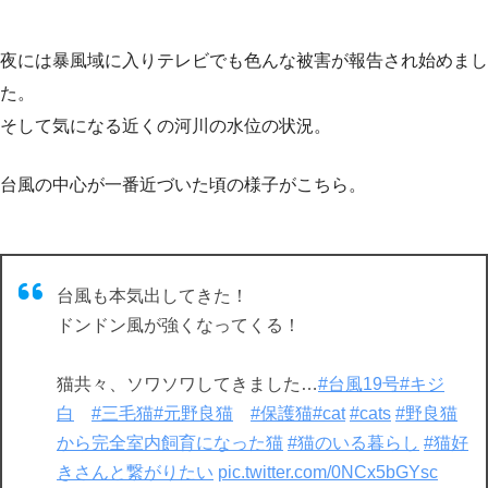
夜には暴風域に入りテレビでも色んな被害が報告され始めまし
た。
そして気になる近くの河川の水位の状況。
台風の中心が一番近づいた頃の様子がこちら。
台風も本気出してきた！
ドンドン風が強くなってくる！
猫共々、ソワソワしてきました…
#台風19号
#キジ
白
#三毛猫
#元野良猫
#保護猫
#cat
#cats
#野良猫
から完全室内飼育になった猫
#猫のいる暮らし
#猫好
きさんと繋がりたい
pic.twitter.com/0NCx5bGYsc