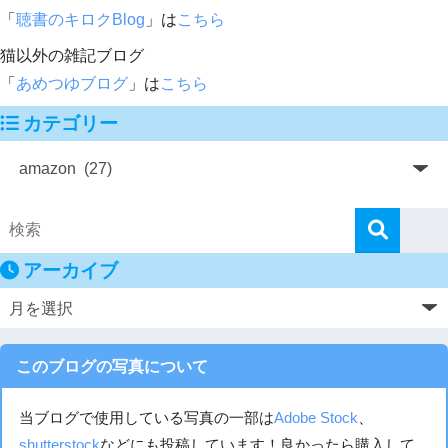
「
聴書のキロクBlog
」は
こちら
猫以外の雑記ブログ
「
あめつゆブログ
」は
こちら
カテゴリー
アーカイブ
このブログの写真について
当ブログで使用している写真の一部は
Adobe Stock
、
shutterstock
などにも投稿しています！良かったら購入して