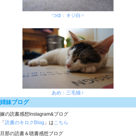
つゆ：キジ白♂
あめ：三毛猫♀
姉妹ブログ
嫁の読書感想Instagram&ブログ
「
読書のキロクBlog
」は
こちら
旦那の読書＆聴書感想ブログ