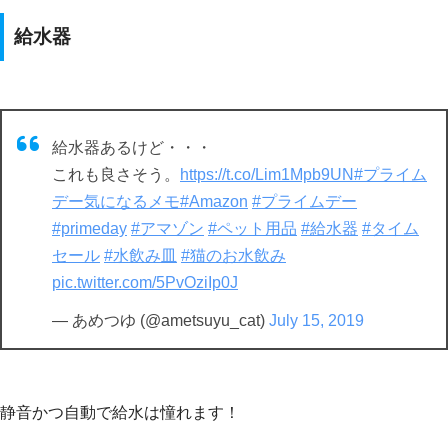
給水器
給水器あるけど・・・
これも良さそう。
https://t.co/Lim1Mpb9UN
#プライム
デー気になるメモ
#Amazon
#プライムデー
#primeday
#アマゾン
#ペット用品
#給水器
#タイム
セール
#水飲み皿
#猫のお水飲み
pic.twitter.com/5PvOziIp0J
— あめつゆ (@ametsuyu_cat)
July 15, 2019
静音かつ自動で給水は憧れます！