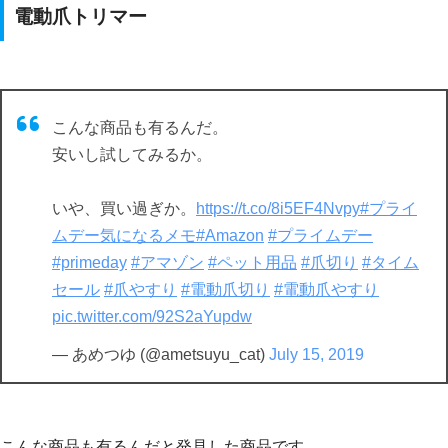
電動爪トリマー
こんな商品も有るんだ。
安いし試してみるか。
いや、買い過ぎか。
https://t.co/8i5EF4Nvpy
#プライ
ムデー気になるメモ
#Amazon
#プライムデー
#primeday
#アマゾン
#ペット用品
#爪切り
#タイム
セール
#爪やすり
#電動爪切り
#電動爪やすり
pic.twitter.com/92S2aYupdw
— あめつゆ (@ametsuyu_cat)
July 15, 2019
こんな商品も有るんだと発見した商品です。