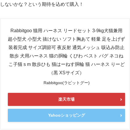
しないかな？という期待を込めて購入！
Rabbitgoo 猫用 ハーネス リードセット 3-9kg犬猫兼用
超小型犬 小型犬 抜けない ソフト胸あて 軽量 足を上げず
装着完成 サイズ調節可 夜反射 通気メッシュ 咳込み防止
散歩 犬用ハーネス 猫の胴輪 くびわ ベスト パグ ネコね
こ子猫 s m 散歩ひも 猫はーねす胴輪 猫 ハーネス りーど
（黒 XSサイズ）
Rabbitgoo(ラビットグー)
楽天市場
Yahooショッピング