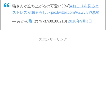
猫さんが立ち上がるの可愛い( ´͈ω`͈)
#おしりを見ると
ストレスが減るらしい
pic.twitter.com/PZwvl8YQOK
— みかん
(@mikan08180213)
2018年9月3日
スポンサーリンク