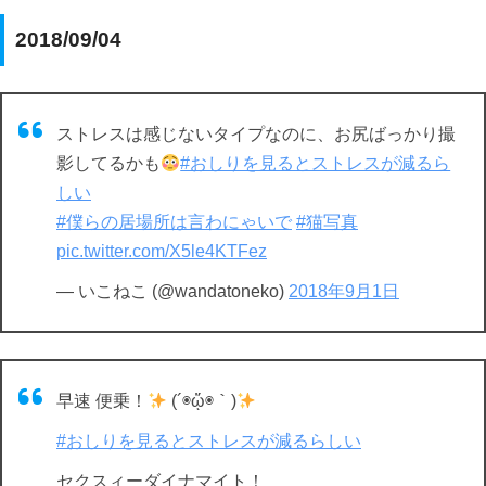
2018/09/04
ストレスは感じないタイプなのに、お尻ばっかり撮
影してるかも
#おしりを見るとストレスが減るら
しい
#僕らの居場所は言わにゃいで
#猫写真
pic.twitter.com/X5le4KTFez
— いこねこ (@wandatoneko)
2018年9月1日
早速 便乗！
(´◉ᾥ◉｀)
#おしりを見るとストレスが減るらしい
セクスィーダイナマイト！