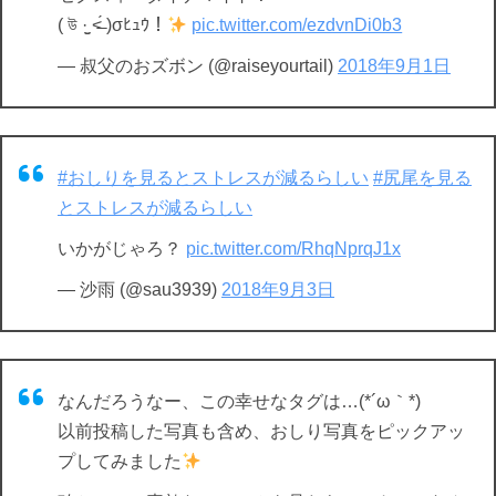
( উ ·̫̮ ˂̶́ )σﾋｭｳ！
pic.twitter.com/ezdvnDi0b3
— 叔父のおズボン (@raiseyourtail)
2018年9月1日
#おしりを見るとストレスが減るらしい
#尻尾を見る
とストレスが減るらしい
いかがじゃろ？
pic.twitter.com/RhqNprqJ1x
— 沙雨 (@sau3939)
2018年9月3日
なんだろうなー、この幸せなタグは…(*´ω｀*)
以前投稿した写真も含め、おしり写真をピックアッ
プしてみました