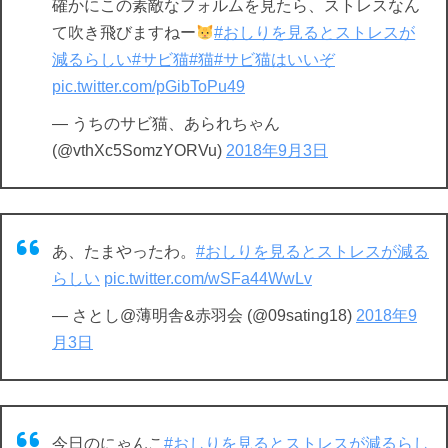
確かにこの素敵なフォルムを見たら、ストレスなん
て吹き飛びますねー
#おしりを見るとストレスが
減るらしい
#サビ猫
#猫
#サビ猫はいいぞ
pic.twitter.com/pGibToPu49
— うちのサビ猫、あられちゃん
(@vthXc5SomzYORVu)
2018年9月3日
あ、たまやったわ。
#おしりを見るとストレスが減る
らしい
pic.twitter.com/wSFa44WwLv
— さとし@薄明舎&赤羽会 (@09sating18)
2018年9
月3日
今日のにゃんこ
#おしりを見るとストレスが減るらし