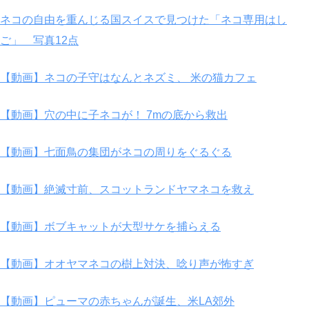
ネコの自由を重んじる国スイスで見つけた「ネコ専用はし
ご」 写真12点
【動画】ネコの子守はなんとネズミ、 米の猫カフェ
【動画】穴の中に子ネコが！ 7mの底から救出
【動画】七面鳥の集団がネコの周りをぐるぐる
【動画】絶滅寸前、スコットランドヤマネコを救え
【動画】ボブキャットが大型サケを捕らえる
【動画】オオヤマネコの樹上対決、唸り声が怖すぎ
【動画】ピューマの赤ちゃんが誕生、米LA郊外