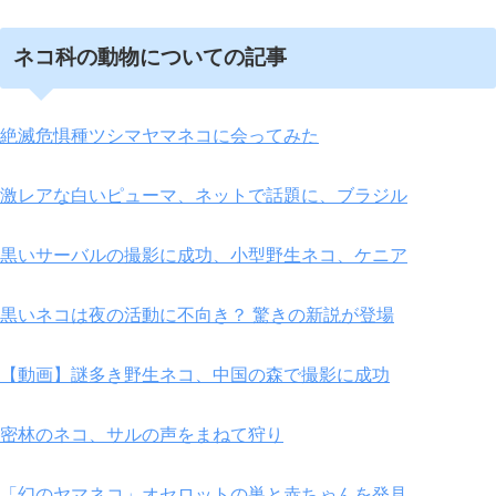
ネコ科の動物についての記事
絶滅危惧種ツシマヤマネコに会ってみた
激レアな白いピューマ、ネットで話題に、ブラジル
黒いサーバルの撮影に成功、小型野生ネコ、ケニア
黒いネコは夜の活動に不向き？ 驚きの新説が登場
【動画】謎多き野生ネコ、中国の森で撮影に成功
密林のネコ、サルの声をまねて狩り
「幻のヤマネコ」オセロットの巣と赤ちゃんを発見