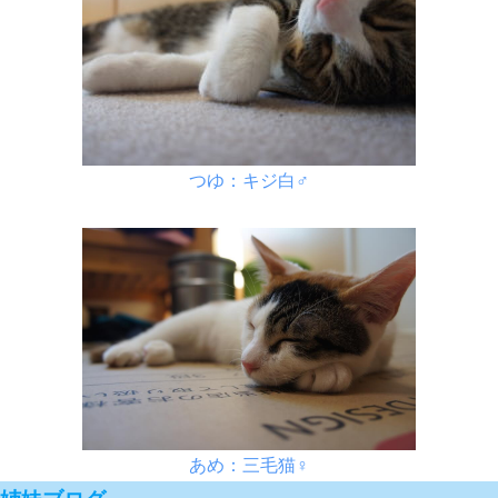
つゆ：キジ白♂
あめ：三毛猫♀