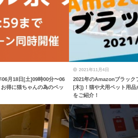
2021年11月4日
月18日[土]09時00分〜06
2021年のAmazonブラック
りお得に猫ちゃんの為のペッ
[木])！猫や犬用ペット用
をご紹介！