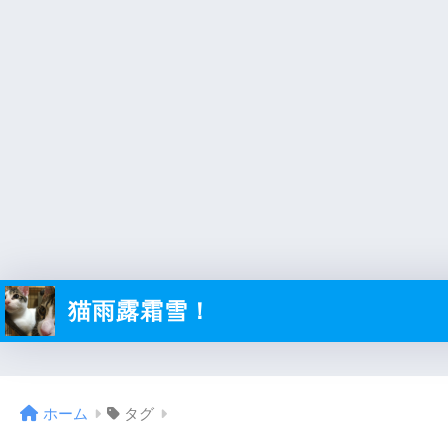
猫雨露霜雪！
ホーム
タグ